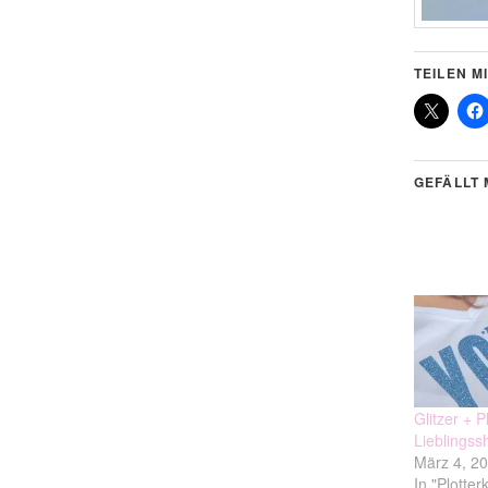
TEILEN MI
GEFÄLLT 
Glitzer + P
Lieblingssh
März 4, 2
In "Plotter