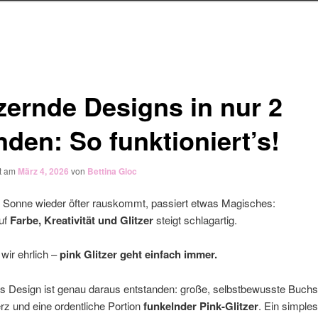
tzernde Designs in nur 2
nden: So funktioniert’s!
ht am
März 4, 2026
von
Bettina Gloc
e Sonne wieder öfter rauskommt, passiert etwas Magisches:
auf
Farbe, Kreativität und Glitzer
steigt schlagartig.
wir ehrlich –
pink Glitzer geht einfach immer.
s Design ist genau daraus entstanden: große, selbstbewusste Buchs
rz und eine ordentliche Portion
funkelnder Pink-Glitzer
. Ein simples