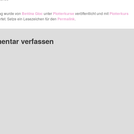
rag wurde von
Bettina Gloc
unter
Plotterkurse
veröffentlicht und mit
Plotterkurs
tet. Setze ein Lesezeichen für den
Permalink
.
ntar verfassen