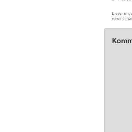
Dieser Eint
verschlagwor
Komme