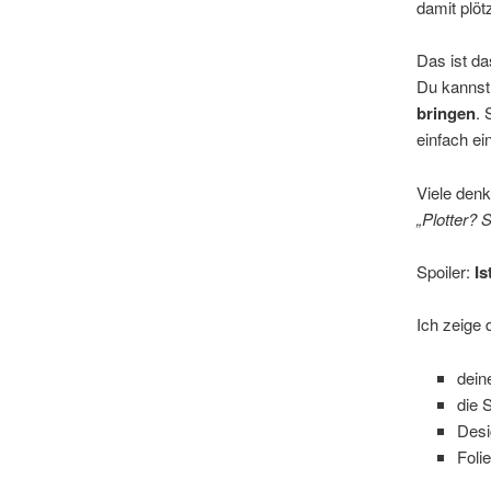
damit plöt
Das ist d
Du kannst 
bringen
. 
einfach ei
Viele denk
„Plotter? 
Spoiler:
Is
Ich zeige 
deine
die 
Desi
Foli