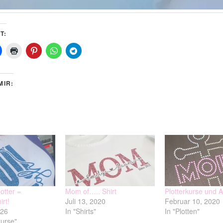
T:
MIR:
lotter =
Mom of….. Shirt
Plotterkurse und 
irt!
Juli 13, 2020
Februar 10, 2020
026
In "Shirts"
In "Plotten"
kurse"