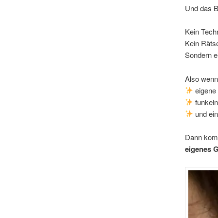
Und das B
Kein Techn
Kein Rätse
Sondern e
Also wenn 
eigene
funkeln
und ein
Dann komm 
eigenes G