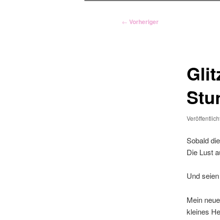
Beitragsnavigation
←
Vorheriger
Gli
Stu
Veröffentlic
Sobald di
Die Lust 
Und seien 
Mein neue
kleines He