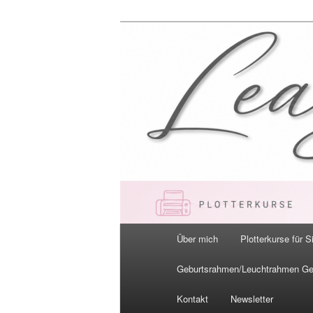
Zum
primären
Inhalt
LeaBella.de –
springen
Hauptmenü
Über mich
Plotterkurse für S
Geburtsrahmen/Leuchtrahmen G
Kontakt
Newsletter