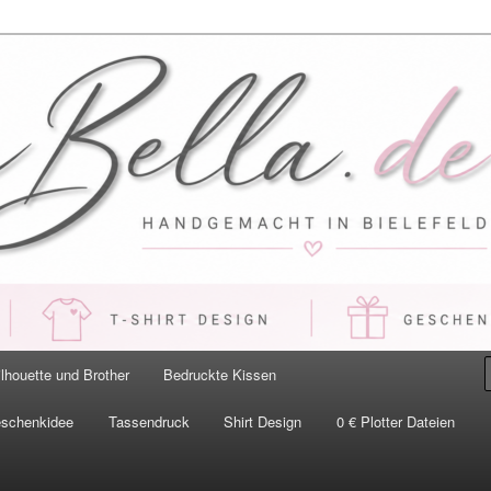
 Handgemacht in Bielefeld
ilhouette und Brother
Bedruckte Kissen
eschenkidee
Tassendruck
Shirt Design
0 € Plotter Dateien