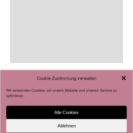
Cookie-Zustimmung verwalten
AGB
Datenschutzverordnung
Wir verwenden Cookies, um unsere Website und unseren Service zu
Cookie-Richtlinie
optimieren.
Alle Cookies
Impressum & Datenschutz
Stolz präsentiert von WordPress
Ablehnen