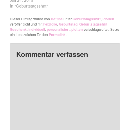
In "Geburtstagsshirt"
Dieser Eintrag wurde von
Bettina
unter
Geburtstagsshirt
,
Plotten
veröffentlicht und mit
Felxfolie
,
Geburtstag
,
Geburtstagsshirt
,
Geschenk
,
individuell
,
personalisiert
,
plotten
verschlagwortet. Setze
ein Lesezeichen für den
Permalink
.
Kommentar verfassen