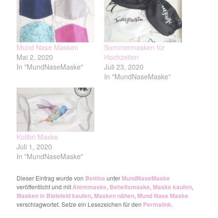
Mund Nase Masken
Sommermasken für
Mai 2, 2020
Hochzeiten
In "MundNaseMaske"
Juli 23, 2020
In "MundNaseMaske"
Kolibri Maske
Juli 1, 2020
In "MundNaseMaske"
Dieser Eintrag wurde von
Bettina
unter
MundNaseMaske
veröffentlicht und mit
Atemmaske
,
Behelfsmaske
,
Maske kaufen
,
Masken in Bielefeld kaufen
,
Masken nähen
,
Mund Nase Maske
verschlagwortet. Setze ein Lesezeichen für den
Permalink
.