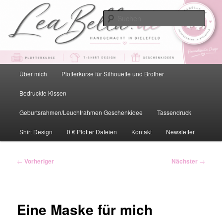
Zum
primären
Such
Inhalt
springen
LeaBella.de – Handgemacht in
Bielefeld
Hauptmenü
Über mich
Plotterkurse für Silhouette und Brother
Bedruckte Kissen
Geburtsrahmen/Leuchtrahmen Geschenkidee
Tassendruck
Shirt Design
0 € Plotter Dateien
Kontakt
Newsletter
Beitragsnavigation
←
Vorheriger
Nächster
→
Eine Maske für mich