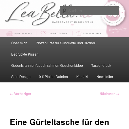
Zum
primären
Such
Inhalt
springen
LeaBella.de – Handgemacht in
Bielefeld
Hauptmenü
Über mich
Plotterkurse für Silhouette und Brother
Bedruckte Kissen
Geburtsrahmen/Leuchtrahmen Geschenkidee
Tassendruck
Shirt Design
0 € Plotter Dateien
Kontakt
Newsletter
Beitragsnavigation
←
Vorheriger
Nächster
→
Eine Gürteltasche für den