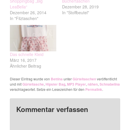
Shoppingbag „Big
Büchertaschen
LeaBella“
Dezember 28, 2019
Dezember 26, 2014
In "Stoffbeutel"
In "Filztaschen"
Das schnelle Kleid
März 16, 2017
Ähnlicher Beitrag
Dieser Eintrag wurde von
Bettina
unter
Gürteltaschen
veröffentlicht
und mit
Gürteltasche
,
Hipster Bag
,
MP3 Player
,
nähen
,
Schnabelina
verschlagwortet. Setze ein Lesezeichen für den
Permalink
.
Kommentar verfassen