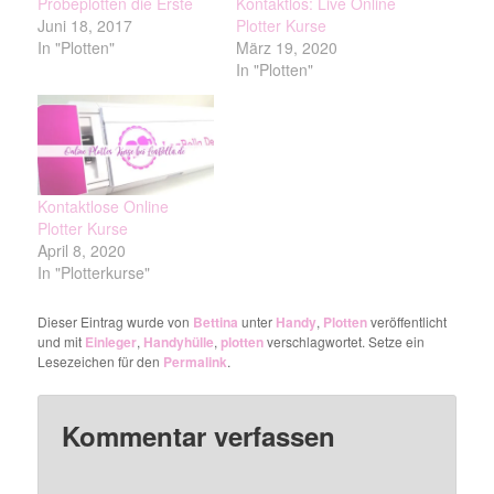
Probeplotten die Erste
Kontaktlos: Live Online
Juni 18, 2017
Plotter Kurse
In "Plotten"
März 19, 2020
In "Plotten"
Kontaktlose Online
Plotter Kurse
April 8, 2020
In "Plotterkurse"
Dieser Eintrag wurde von
Bettina
unter
Handy
,
Plotten
veröffentlicht
und mit
Einleger
,
Handyhülle
,
plotten
verschlagwortet. Setze ein
Lesezeichen für den
Permalink
.
Kommentar verfassen