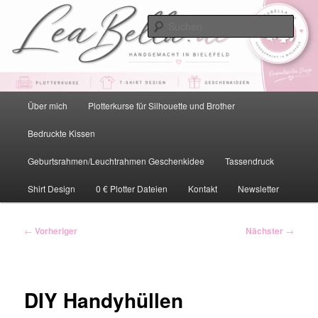
Zum
primären
Such
Inhalt
springen
LeaBella.de – Handgemacht in
Bielefeld
Hauptmenü
Über mich
Plotterkurse für Silhouette und Brother
Bedruckte Kissen
Geburtsrahmen/Leuchtrahmen Geschenkidee
Tassendruck
Shirt Design
0 € Plotter Dateien
Kontakt
Newsletter
Beitragsnavigation
←
Vorheriger
Nächster
→
DIY Handyhüllen