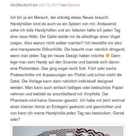
Veröffentlicht am
Juli 12, 2017
von
Bettina
Ich bin ja ein Mensch, der ständig etwas Neues braucht.
Handyhüllen sind da auch so ein Spleen von mir. Andauernd
sehe ich tolle Handyhüllen und am liebsten hätte ich jeden Tag
eine neue Hülle. Der Gatte würde mir da allerdings einen Vogel
zeigen. Also warum nicht selber machen? Ich bestellte mir also
eine transparente Silikonhülle. Die braucht man nämlich dringend,
wenn man jeden Tag ein neues Design haben möchte
Dann
lege man sein Handy auf den Scanner und bastele sich davon
eine Plotterdatei. Das ging sogar recht flott. Fünf oder sechs
Probeschnitte mit Anpassungen am Plotter und schon steht die
Datei. Die Vorlage kann dann natürlich individuell designed
werden. Man kann auch einfach farbiges oder bedrucktes Papier
nehmen und beklebt es anschließend mit Vinylfolie. Der
Phantasie sind keine Grenzen gesetzt. Ich habe mir jetzt erstmal
einen kleinen Vorrat an Einlegern gedruckt und geschnitten und
nun kann ich meine Handyhülle jeden Tag neu bestücken. Genial
oder?